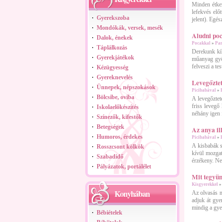
Minden étkez
lefekvés elő
Gyerekszoba
jelent). Egés
Mondókák, versek, mesék
Aludni po
Dalok, énekek
Pocakkal
»
Pa
Táplálkozás
Derekunk kím
Gyerekjátékok
műanyag gyön
felveszi a tes
Kézügyesség
Gyereknevelés
Levegőzte
Ünnepek, népszokások
Picibabával
»
Bölcsibe, oviba
A levegőztet
friss levegő
Iskolaelőkészítés
néhány igen f
Színezők, kifestők
Betegségek
Az anya il
Humoros, érdekes
Picibabával
»
A kisbabák s
Rosszcsont kölkök
kívül mozgat
Szabadidő
érzékeny. N
Pályázatok, portálélet
Mit tegyün
Kisgyerekkel
Konyhában
Az olvasás m
adjuk át gye
mindig a gye
Bébiételek