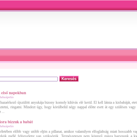
Keresés
z első napokban
Babaápolás
azaérkező újszülött anyukája bizony komoly kihívás elé kerül. El kell látnia a kisbabáját, etetn
töztetni, ringatni. Mindezt úgy, hogy körülbelül négy nappal előtte esett át egy szülésen vagy
 ...
sra bízzuk a babát
Babaápolás
letében előbb vagy utóbb eljön a pillanat, amikor valamilyen elfoglaltság miatt hosszabb v
ekük mellé felügyeletre van szükségük. Természetesen nem könnyű másra hagynunk a kicsi