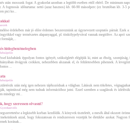
és után mossunk fogat. A gyakorlat azonban a legtöbb esetben ettől eltérő. De minimum nap
tt. A fogmosás időtartama: nettó (azaz hasznos) kb. 60-90 másodperc (ez bruttóban kb. 3-5 
zen pici ko...
cakkal
naszok
élése érdekében már jó előre érdemes beszereznünk az úgynevezett szoptatós párnát. Ezek a
gyökkel vagy természetes alapanyaggal, pl. tönkölypelyvával vannak megtöltve. Az apró sze
t formáját,...
tés hidegben/melegben
Babaápolás
éssel kisbabánk éppolyan fontos igényét, szükségletét elégítjük ki, mint az éhség, szomjúság, 
 hiányában étvágyuk csökken, nehezebben alszanak el, és felületesebben pihennek. A levegőz
ontos ...
lata
Babaápolás
zületésük után még igen nehezen tájékozódnak a világban. Látásuk nem tökéletes, végtagjaika
ják, tapintással még nem tudnak információhoz jutni. Ezzel szemben a szaglásuk és ízlelésük
em mindegy mi...
k, hogy szeressen olvasni?
»
Gyereknevelés
egszerettetése a legkisebb korban kezdődik. A könyvek tiszteletét, a mesék által okozott öröme
rmekeinknek azzal, hogy fokozatosan és rendszeresen vezetjük be életükbe azokat. Nagyon 
rmek korának...