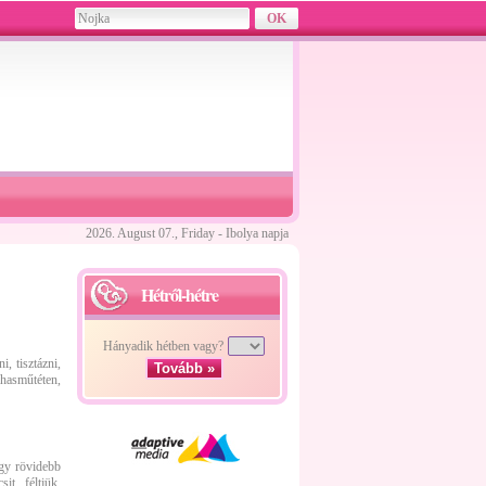
2026. August 07., Friday - Ibolya napja
Hétről-hétre
Hányadik hétben vagy?
i, tisztázni,
Tovább »
 hasműtéten,
agy rövidebb
t, féltjük,