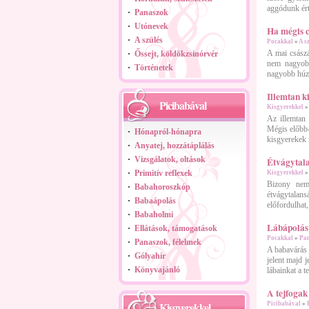
aggódunk érte
Panaszok
Utónevek
Ha mégis 
A szülés
Pocakkal
»
A s
A mai császá
Őssejt, köldökzsinórvér
nem nagyobb
Történetek
nagyobb húzá
Illemtan k
Picibabával
Kisgyerekkel
Az illemtan
Mégis előbb-
Hónapról-hónapra
kisgyerekek 
Anyatej, hozzátáplálás
Vizsgálatok, oltások
Étvágytal
Primitív reflexek
Kisgyerekkel
Bizony nem 
Babahoroszkóp
étvágytalan
Babaápolás
előfordulhat,
Babaholmi
Lábápolás
Ellátások, támogatások
Pocakkal
»
Pa
Panaszok, félelmek
A babavárás 
Gólyahír
jelent majd 
Könyvajánló
lábainkat a te
A tejfogak
Kisgyerekkel
Picibabával
»