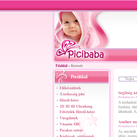
Főoldal
» Keresés
Pocakkal
Előkészületek
Segítség a
A terhesség jelei
Picibabával
»
Hétről-hétre
A kórházból h
2D 3D 4D Ultrahang
fürdetni, öl
lábadozik. Az
Felvételek Hétről-hétre
Vizsgálatok
Amikor má
Vitamin ABC
Picibabával
»
Pocakos szótár
Az anyukák é
időre gyerm
Kórházak, szülészetek