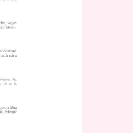
abát, vagyis
tő, kisebb-
adéktalanul.
, amit már a
étvágya. Az
y, de az is
ppen a lábra
uk, óvhatjuk