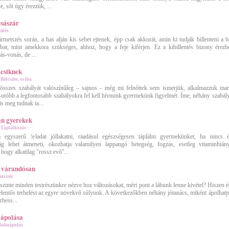
, sőt úgy érezzük, ...
császár
zülés
rmetszés során, a has alján kis sebet ejtenek, épp csak akkorát, amin ki tudják billenteni a b
at, mint amekkora szükséges, ahhoz, hogy a feje kiférjen. Ez a kibillentés bizony érezhe
s-vonás, de ...
icsiknek
»
Bölcsibe, oviba
 összes szabályát valószínűleg – sajnos - még mi felnőttek sem ismerjük, alkalmazzuk mar
utóbb a legfontosabb szabályokra fel kell hívnunk gyermekünk figyelmét. Íme, néhány szabály
is meg tudnak ta...
an gyerekek
»
Táplálkozás
egyszerű feladat jóllakatni, ráadásul egészségesen táplálni gyermekünket, ha nincs 
ság lehet átmeneti, okozhatja valamilyen lappangó betegség, fogzás, esetleg vitaminhián
 hogy alkatilag "rossz evő"...
 várandósan
naszok
szinte minden testrészünkre nézve hoz változásokat, mért pont a lábunk lenne kivétel? Hiszen é
jelentős terhelést az egyre növekvő súlyunk. A következőkben néhány jótanács, miként ápolhatj
rhess...
 ápolása
Babaápolás