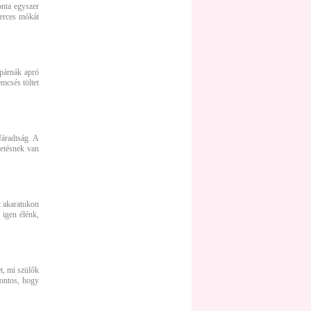
onta egyszer
perces mókát
 párnák apró
mcsés töltet
fáradtság. A
tetésnek van
t akaratukon
 igen élénk,
t, mi szülők
fontos, hogy